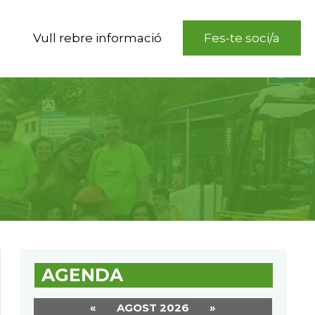
Vull rebre informació
Fes-te soci/a
AGENDA
«
AGOST 2026
»