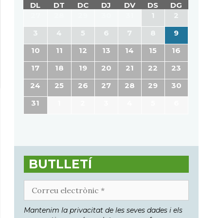
DL
DT
DC
DJ
DV
DS
DG
27
28
29
30
31
1
2
3
4
5
6
7
8
9
10
11
12
13
14
15
16
17
18
19
20
21
22
23
24
25
26
27
28
29
30
31
1
2
3
4
5
6
BUTLLETÍ
Correu
electrònic
*
Mantenim la privacitat de les seves dades i els